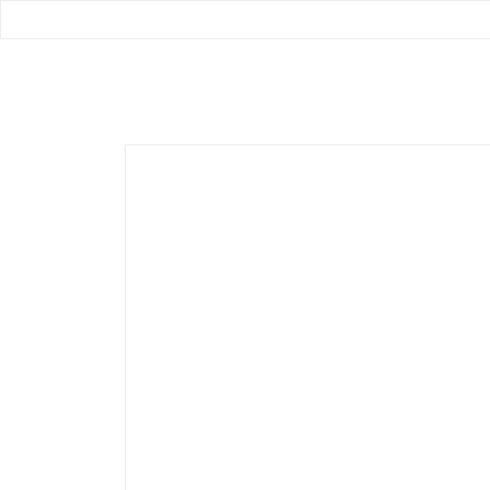
Skip
to
content