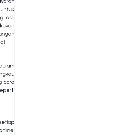
ayaran
 untuk
 asli.
kukan
angan
at.
 dalam
ngkau
g cara
perti
setiap
nline.