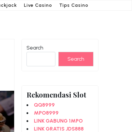
ackjack
Live Casino
Tips Casino
Search
Search
Rekomendasi Slot
QQ8999
MPO8999
LINK GABUNG 1MPO
LINK GRATIS JDS888