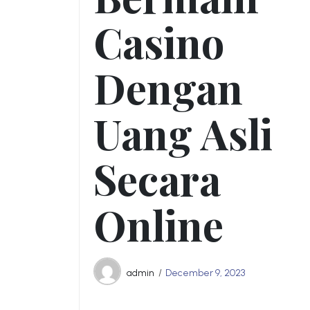
Casino
Dengan
Uang Asli
Secara
Online
admin
December 9, 2023