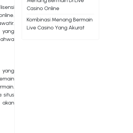
Menang Bermain Di Live
isensi
Casino Online
nline.
Kombinasi Menang Bermain
watir.
Live Casino Yang Akurat
 yang
 bahwa
n yang
pemain
rmain.
 situs
n akan