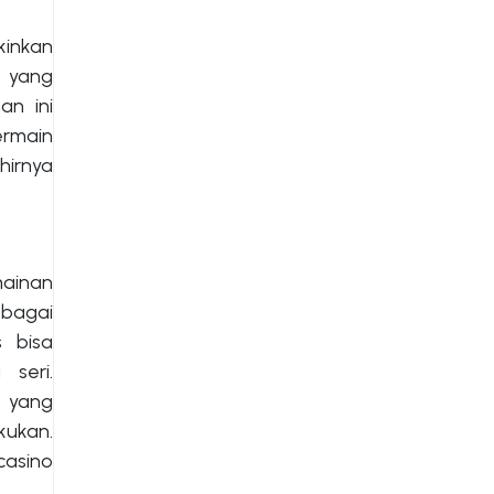
kinkan
 yang
an ini
rmain
hirnya
ainan
bagai
 bisa
seri.
 yang
ukan.
casino