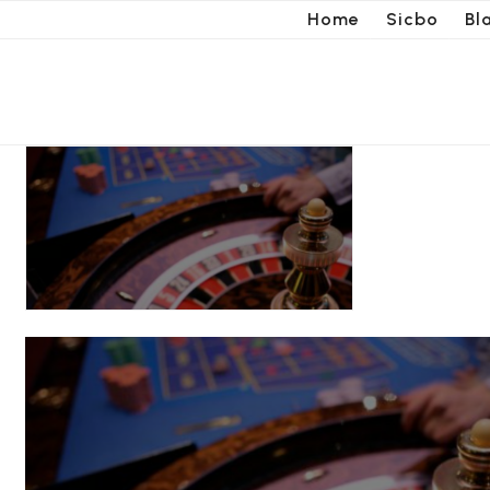
Home
Sicbo
Bl