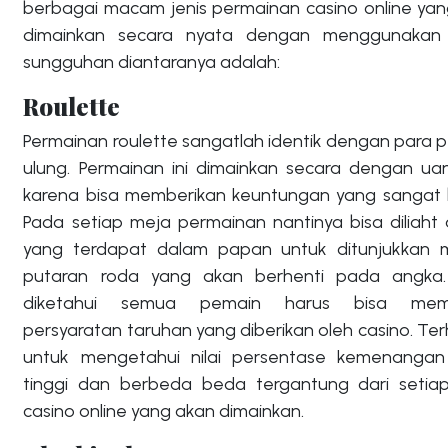
berbagai macam jenis permainan casino online yan
dimainkan secara nyata dengan menggunakan
sungguhan diantaranya adalah:
Roulette
Permainan roulette sangatlah identik dengan para p
ulung. Permainan ini dimainkan secara dengan uan
karena bisa memberikan keuntungan yang sangat 
Pada setiap meja permainan nantinya bisa diliaht
yang terdapat dalam papan untuk ditunjukkan m
putaran roda yang akan berhenti pada angka. 
diketahui semua pemain harus bisa mem
persyaratan taruhan yang diberikan oleh casino. Ter
untuk mengetahui nilai persentase kemenangan
tinggi dan berbeda beda tergantung dari setiap
casino online yang akan dimainkan.