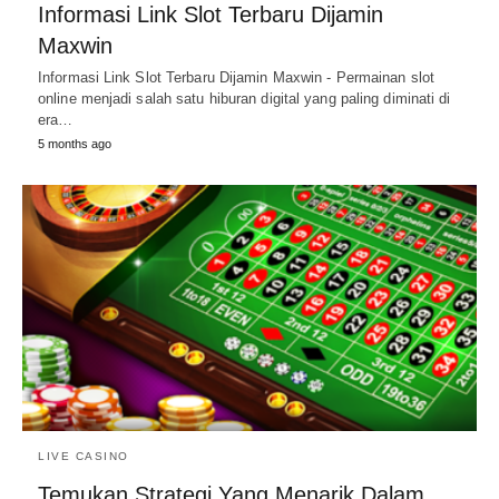
Informasi Link Slot Terbaru Dijamin
Maxwin
Informasi Link Slot Terbaru Dijamin Maxwin - Permainan slot
online menjadi salah satu hiburan digital yang paling diminati di
era…
5 months ago
LIVE CASINO
Temukan Strategi Yang Menarik Dalam