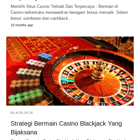
Memilih Situs Casino Terbaik Dan Terpercaya - Bermain di
Casino terkemuka menawarkan beragam bonus menarik. Selain
bonus sambutan dan cashback…
10 months ago
BLACKJACK
Strategi Bermain Casino Blackjack Yang
Bijaksana