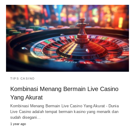
TIPS CASINO
Kombinasi Menang Bermain Live Casino
Yang Akurat
Kombinasi Menang Bermain Live Casino Yang Akurat - Dunia
Live Casino adalah tempat bermain kasino yang menarik dan
sudah disegani…
1 year ago