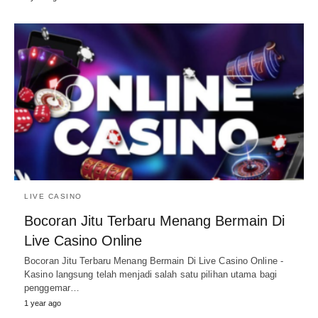
LIVE CASINO
Bocoran Jitu Terbaru Menang Bermain Di
Live Casino Online
Bocoran Jitu Terbaru Menang Bermain Di Live Casino Online -
Kasino langsung telah menjadi salah satu pilihan utama bagi
penggemar…
1 year ago