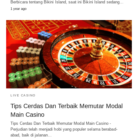
Berbicara tentang Bikini Island, saat ini Bikini Island sedang…
1 year ago
LIVE CASINO
Tips Cerdas Dan Terbaik Memutar Modal
Main Casino
Tips Cerdas Dan Terbaik Memutar Modal Main Casino -
Perjudian telah menjadi hobi yang populer selama berabad-
abad, baik di jalanan…