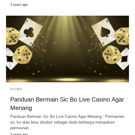
3 years ago
SICBO
Panduan Bermain Sic Bo Live Casino Agar
Menang
Panduan Bermain Sic Bo Live Casino Agar Menang - Permainan
sic bo atau bisa disebut sebagai dadu berharga merupakan
permainan…
3 years ago