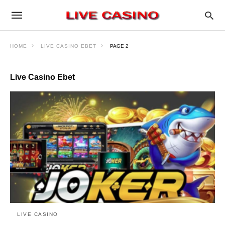
HOME
LIVE CASINO EBET
PAGE 2
Live Casino Ebet
LIVE CASINO