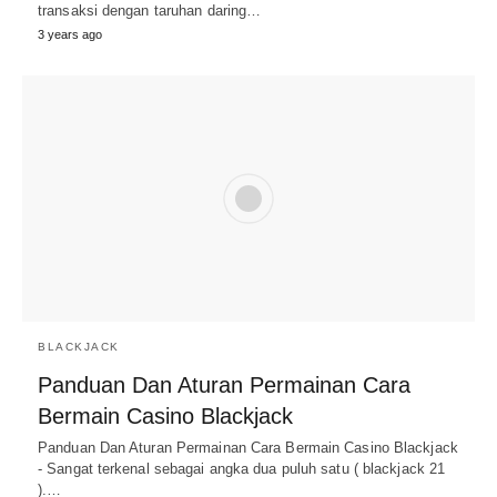
transaksi dengan taruhan daring…
3 years ago
BLACKJACK
Panduan Dan Aturan Permainan Cara
Bermain Casino Blackjack
Panduan Dan Aturan Permainan Cara Bermain Casino Blackjack
- Sangat terkenal sebagai angka dua puluh satu ( blackjack 21
).…