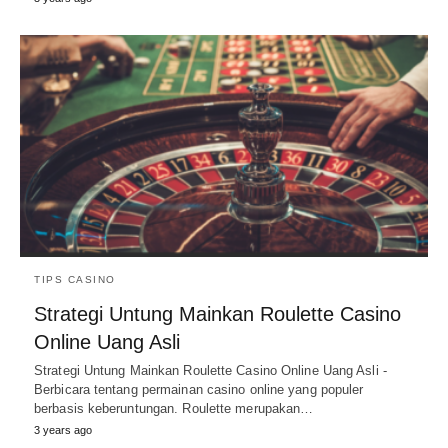
TIPS CASINO
Strategi Untung Mainkan Roulette Casino
Online Uang Asli
Strategi Untung Mainkan Roulette Casino Online Uang Asli -
Berbicara tentang permainan casino online yang populer
berbasis keberuntungan. Roulette merupakan…
3 years ago