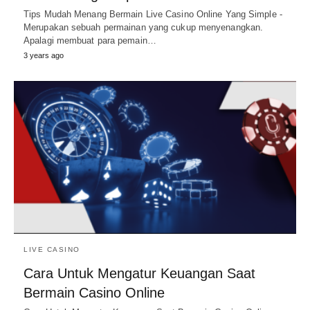
Tips Mudah Menang Bermain Live Casino Online Yang Simple -
Merupakan sebuah permainan yang cukup menyenangkan.
Apalagi membuat para pemain…
3 years ago
LIVE CASINO
Cara Untuk Mengatur Keuangan Saat
Bermain Casino Online