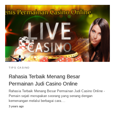
TIPS CASINO
Rahasia Terbaik Menang Besar
Permainan Judi Casino Online
Rahasia Terbaik Menang Besar Permainan Judi Casino Online -
Pemain sejati merupakan seorang yang senang dengan
kemenangan melalui berbagai cara.…
3 years ago