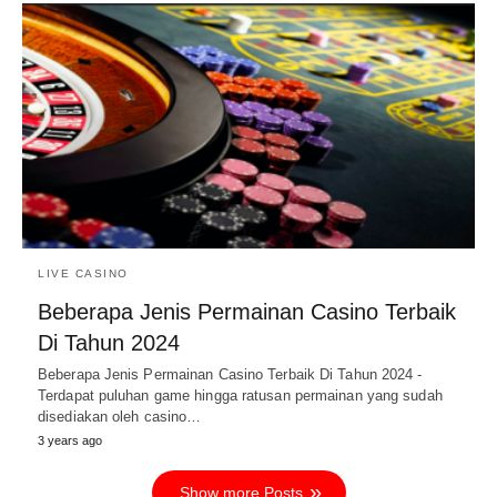
LIVE CASINO
Beberapa Jenis Permainan Casino Terbaik
Di Tahun 2024
Beberapa Jenis Permainan Casino Terbaik Di Tahun 2024 -
Terdapat puluhan game hingga ratusan permainan yang sudah
disediakan oleh casino…
3 years ago
Show more Posts