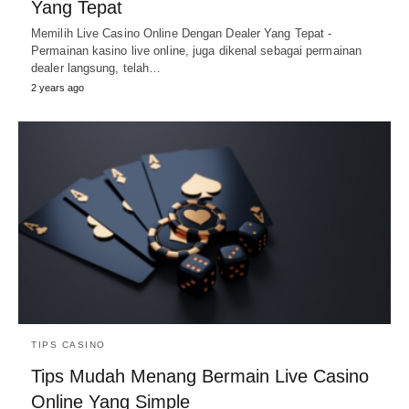
Yang Tepat
Memilih Live Casino Online Dengan Dealer Yang Tepat -
Permainan kasino live online, juga dikenal sebagai permainan
dealer langsung, telah…
2 years ago
TIPS CASINO
Tips Mudah Menang Bermain Live Casino
Online Yang Simple