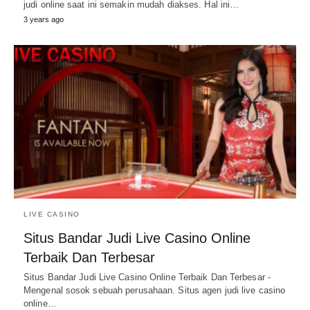
judi online saat ini semakin mudah diakses. Hal ini…
3 years ago
LIVE CASINO
Situs Bandar Judi Live Casino Online
Terbaik Dan Terbesar
Situs Bandar Judi Live Casino Online Terbaik Dan Terbesar -
Mengenal sosok sebuah perusahaan. Situs agen judi live casino
online…