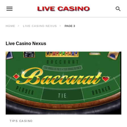
HOME
LIVE CASINO NEXUS
PAGE 3
Live Casino Nexus
TIPS CASINO