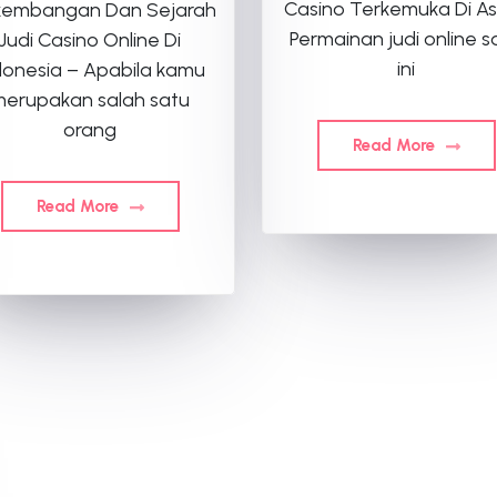
Casino Terkemuka Di As
kembangan Dan Sejarah
Permainan judi online s
Judi Casino Online Di
ini
donesia – Apabila kamu
merupakan salah satu
orang
Read More
Read More