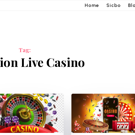
Home
Sicbo
Bl
Tag:
ion Live Casino